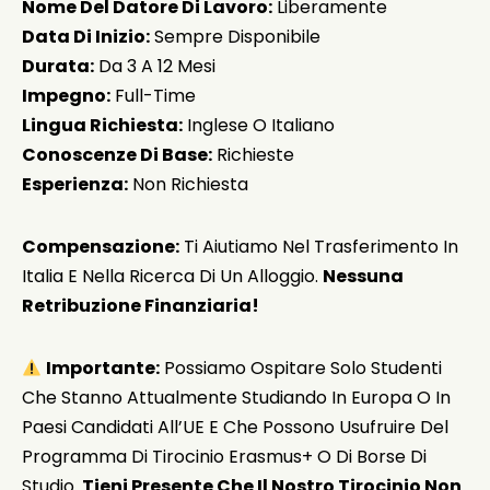
Nome Del Datore Di Lavoro:
Liberamente
Data Di Inizio:
Sempre Disponibile
Durata:
Da 3 A 12 Mesi
Impegno:
Full-Time
Lingua Richiesta:
Inglese O Italiano
Conoscenze Di Base:
Richieste
Esperienza:
Non Richiesta
Compensazione:
Ti Aiutiamo Nel Trasferimento In
Italia E Nella Ricerca Di Un Alloggio.
Nessuna
Retribuzione Finanziaria!
Importante:
Possiamo Ospitare Solo Studenti
Che Stanno Attualmente Studiando In Europa O In
Paesi Candidati All’UE E Che Possono Usufruire Del
Programma Di Tirocinio Erasmus+ O Di Borse Di
Studio.
Tieni Presente Che Il Nostro Tirocinio Non