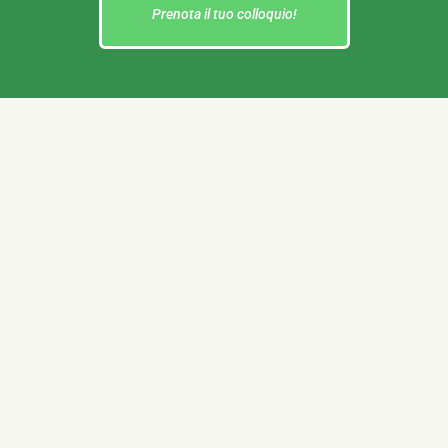
Prenota il tuo colloquio!
Link Veloci
Home