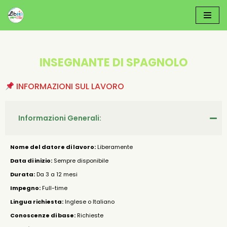
Vai
Al
Contenuto
INSEGNANTE DI SPAGNOLO
INFORMAZIONI SUL LAVORO
Informazioni Generali:
Nome del datore di lavoro:
Liberamente
Data di inizio:
Sempre disponibile
Durata:
Da 3 a 12 mesi
Impegno:
Full-time
Lingua richiesta:
Inglese o Italiano
Conoscenze di base:
Richieste