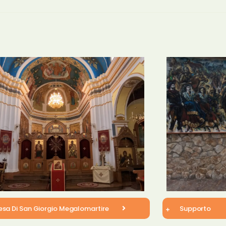
esa Di San Giorgio Megalomartire​
Supporto