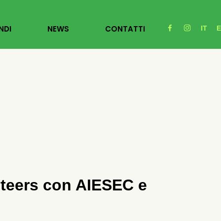
NDI
NEWS
CONTATTI
IT
nteers con AIESEC e