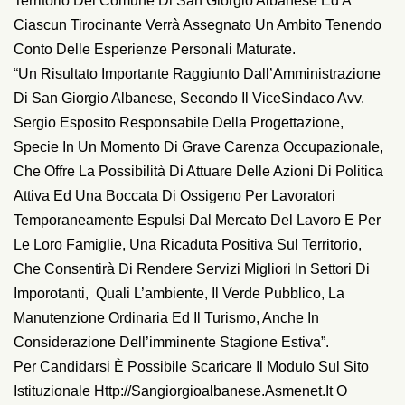
Territorio Del Comune Di San Giorgio Albanese Ed A
Ciascun Tirocinante Verrà Assegnato Un Ambito Tenendo
Conto Delle Esperienze Personali Maturate.
“Un Risultato Importante Raggiunto Dall’Amministrazione
Di San Giorgio Albanese, Secondo Il ViceSindaco Avv.
Sergio Esposito Responsabile Della Progettazione,
Specie In Un Momento Di Grave Carenza Occupazionale,
Che Offre La Possibilità Di Attuare Delle Azioni Di Politica
Attiva Ed Una Boccata Di Ossigeno Per Lavoratori
Temporaneamente Espulsi Dal Mercato Del Lavoro E Per
Le Loro Famiglie, Una Ricaduta Positiva Sul Territorio,
Che Consentirà Di Rendere Servizi Migliori In Settori Di
Imporotanti, Quali L’ambiente, Il Verde Pubblico, La
Manutenzione Ordinaria Ed Il Turismo, Anche In
Considerazione Dell’imminente Stagione Estiva”.
Per Candidarsi È Possibile Scaricare Il Modulo Sul Sito
Istituzionale Http://sangiorgioalbanese.asmenet.it O