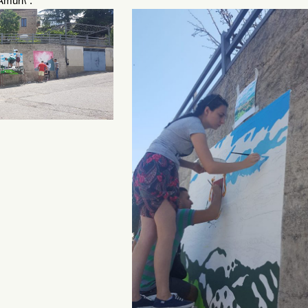
Amuri\”.