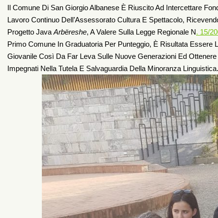
Il Comune Di San Giorgio Albanese È Riuscito Ad Intercettare Fon
Lavoro Continuo Dell’Assessorato Cultura E Spettacolo, Ricevend
Progetto Java
Arbëreshe
, A Valere Sulla Legge Regionale N
. 15/20
Primo Comune In Graduatoria Per Punteggio, È Risultata Essere L
Giovanile Così Da Far Leva Sulle Nuove Generazioni Ed Ottenere
Impegnati Nella Tutela E Salvaguardia Della Minoranza Linguistica