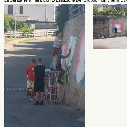
La Serata Terminerà Con L\’esibizione Del Gruppo Folk \”Terra D\’