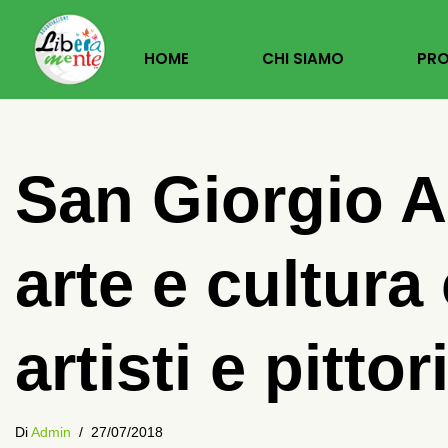
Vai
HOME
CHI SIAMO
PRO
Al
Contenuto
San Giorgio A
arte e cultura
artisti e pittor
Di
Admin
27/07/2018