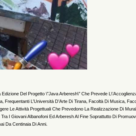
 Edizione Del Progetto \”Java Arberesh\” Che Prevede L\’accoglienz
ia, Frequentanti L’Università D’Arte Di Tirana, Facoltà Di Musica, Faco
olgere Le Attività Progettuali Che Prevedono La Realizzazione Di Mura
 Tra I Giovani Albanofoni Ed Arberesh Al Fine Soprattutto Di Promuo
ai Da Centinaia Di Anni.