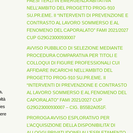
PAESI TERZI IN EMERGENZA ABITATIVA
NELL’AMBITO DEL PROGETTO PROG-910
SU.PR.EME. II “INTERVENTI DI PREVENZIONE E
CONTRASTO AL LAVORO SOMMERSO E AL
FENOMENO DEL CAPORALATO” FAMI 2021/2027
CUP G29G23000930007
AVVISO PUBBLICO DI SELEZIONE MEDIANTE
PROCEDURA COMPARATIVA PER TITOLI E
COLLOQUI DI FIGURE PROFESSIONALI CUI
AFFIDARE INCARICHI NELL’AMBITO DEL
PROGETTO PROG-910 SU.PR.EME. II
“INTERVENTI DI PREVENZIONE E CONTRASTO
a,
AL LAVORO SOMMERSO E AL FENOMENO DEL
ltà
CAPORALATO” FAMI 2021/2027 CUP
les
G29G23000930007 – CIG. B55B2A051F.
vere
PROROGA AVVISO ESPLORATIVO PER
L’ACQUISIZIONE DELLA DISPONIBILITA’ DI
ALLOGGI PRIVATI IDONEI ALL’ESPLETAMENTO