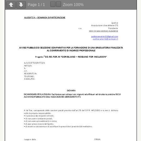
Page
1
/
1
Zoom
100%