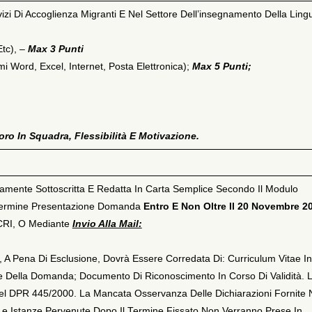
izi Di Accoglienza Migranti E Nel Settore Dell’insegnamento Della Ling
Etc), –
Max 3 Punti
 Word, Excel, Internet, Posta Elettronica);
Max 5 Punti;
oro In Squadra, Flessibilità E Motivazione.
ente Sottoscritta E Redatta In Carta Semplice Secondo Il Modulo
Termine Presentazione Domanda
Entro E Non Oltre Il 20 Novembre 2
ACRI, O Mediante
Invio Alla Mail:
 A Pena Di Esclusione, Dovrà Essere Corredata Di: Curriculum Vitae In
e Della Domanda; Documento Di Riconoscimento In Corso Di Validità. 
l DPR 445/2000. La Mancata Osservanza Delle Dichiarazioni Fornite 
 Le Istanze Pervenute Dopo Il Termine Fissato Non Verranno Prese In