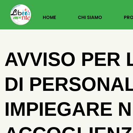
Vai
HOME
CHI SIAMO
PRO
Al
Contenuto
AVVISO PER 
DI PERSONA
IMPIEGARE NE