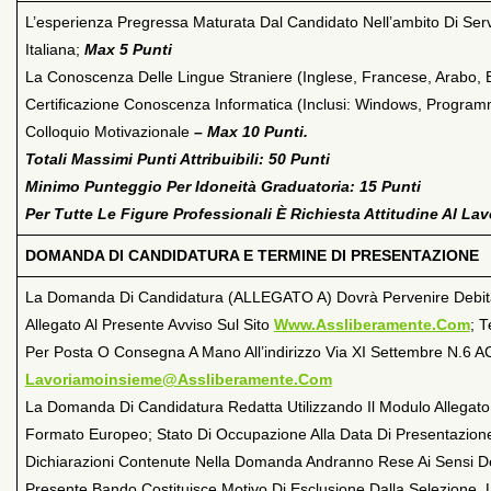
L’esperienza Pregressa Maturata Dal Candidato Nell’ambito Di Serv
Italiana;
Max 5 Punti
La Conoscenza Delle Lingue Straniere (Inglese, Francese, Arabo, 
Certificazione Conoscenza Informatica (inclusi: Windows, Programmi
Colloquio Motivazionale
– Max 10 Punti.
Totali Massimi Punti Attribuibili: 50 Punti
Minimo Punteggio Per Idoneità Graduatoria: 15 Punti
Per Tutte Le Figure Professionali È Richiesta Attitudine Al Lav
DOMANDA DI CANDIDATURA E TERMINE DI PRESENTAZIONE
La Domanda Di Candidatura (ALLEGATO A) Dovrà Pervenire Debitam
Allegato Al Presente Avviso Sul Sito
Www.assliberamente.com
; 
Per Posta O Consegna A Mano All’indirizzo Via XI Settembre N.6 
Lavoriamoinsieme@assliberamente.com
La Domanda Di Candidatura Redatta Utilizzando Il Modulo Allegato,
Formato Europeo; Stato Di Occupazione Alla Data Di Presentazion
Dichiarazioni Contenute Nella Domanda Andranno Rese Ai Sensi De
Presente Bando Costituisce Motivo Di Esclusione Dalla Selezione.