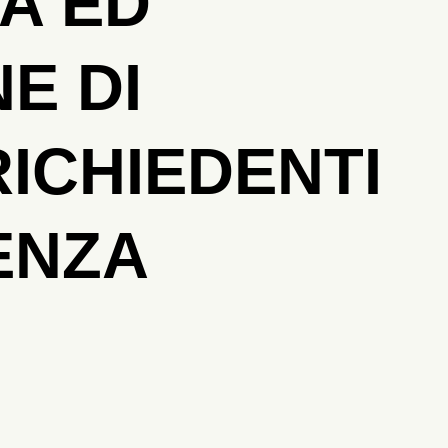
A ED
E DI
RICHIEDENTI
ENZA