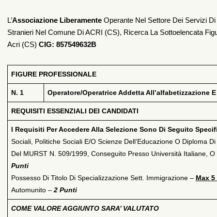
L’
Associazione Liberamente
Operante Nel Settore Dei Servizi Di 
Stranieri Nel Comune Di ACRI (CS), Ricerca La Sottoelencata Fig
Acri (CS)
CIG: 857549632B
FIGURE PROFESSIONALE
N. 1
Operatore/Operatrice Addetta All’alfabetizzazione E
REQUISITI ESSENZIALI DEI CANDIDATI
I Requisiti Per Accedere Alla Selezione Sono Di Seguito Specif
Sociali, Politiche Sociali E/o Scienze Dell’Educazione O Diploma D
Del MURST N. 509/1999, Conseguito Presso Università Italiane, O T
Punti
Possesso Di Titolo Di Specializzazione Sett. Immigrazione –
Max 5 
Automunito –
2 Punti
COME VALORE AGGIUNTO SARA’ VALUTATO